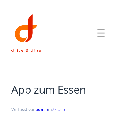
Zum
Inhalt
springen
App zum Essen
Verfasst von
admin
in
Aktuelles